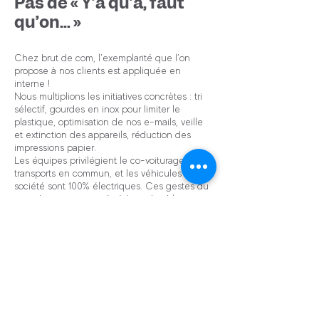
Pas de « Y’a qu’à, faut
qu’on… »
Chez brut de com, l’exemplarité que l’on
propose à nos clients est appliquée en
interne !
Nous multiplions les initiatives concrètes : tri
sélectif, gourdes en inox pour limiter le
plastique, optimisation de nos e-mails, veille
et extinction des appareils, réduction des
impressions papier.
Les équipes privilégient le co-voiturage ou les
transports en commun, et les véhicules de la
société sont 100% électriques. Ces gestes du
quotidien participent à réduire durablement
notre empreinte.