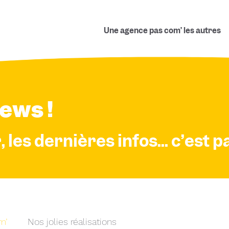
Une agence pas com’ les autres
ews !
les dernières infos... c’est par
m’
Nos jolies réalisations