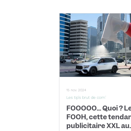
15 nov. 2024
Les tip’s brut de com’
FOOOOO… Quoi ? L
FOOH, cette tenda
publicitaire XXL au