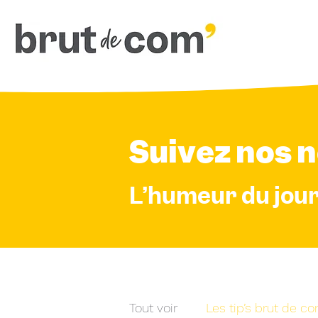
Suivez nos n
L’humeur du jour, 
Tout voir
Les tip’s brut de co