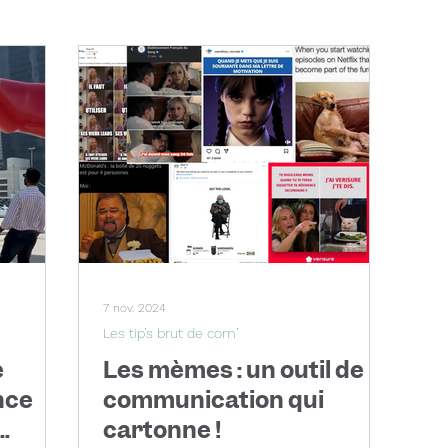
7 nov. 2024
Les tip’s brut de com’
e
Les mèmes : un outil de
nce
communication qui
cartonne !